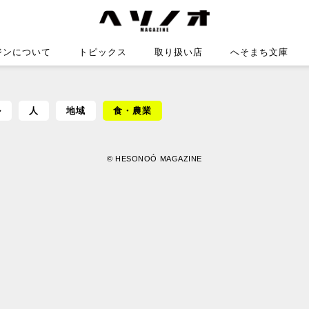
ジンについて
トピックス
取り扱い店
へそまち文庫
ル
人
地域
食・農業
©
HESONOÓ MAGAZINE